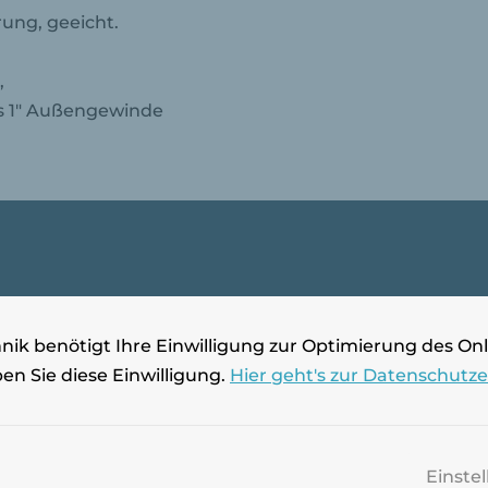
rung, geeicht.
,
s 1″ Außengewinde
 Jahre) für Kaltwasserzähler
ik benötigt Ihre Einwilligung zur Optimierung des Onl
nd: EU
ben Sie diese Einwilligung.
Hier geht's zur Datenschutz
nfreiem Wasser ohne abrasive Bestandteile!
Einste