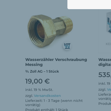
Wasserzähler Verschraubung
Wasse
Messing
digita
¾ Zoll AG – 1 Stück
535
19,00
€
inkl. 1
zzgl.
V
inkl. 19 % MwSt.
Lieferz
zzgl.
Versandkosten
vorräti
Lieferzeit:
1 - 3 Tage (wenn nicht
Produk
vorrätig)
Produkt enthält: 1
Stück