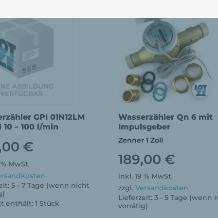
rzähler GPI 01N12LM
Wasserzähler Qn 6 mit
l 10 – 100 l/min
Impulsgeber
Zenner 1 Zoll
,00
€
189,00
€
9 % MwSt.
ersandkosten
inkl. 19 % MwSt.
eit:
5 - 7 Tage (wenn nicht
zzgl.
Versandkosten
g)
Lieferzeit:
3 - 5 Tage (wenn 
t enthält: 1
Stück
vorrätig)