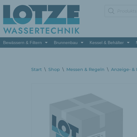
Zum
Inhalt
springen
Bewässern & Filtern
Brunnenbau
Kessel & Behälter
Start
\
Shop
\
Messen & Regeln
\
Anzeige- &