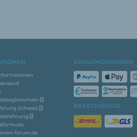
ATIONEN
ZAHLUNGSWEISEN
nformationen
 Versand
n
ebegleitschein
PAKETDIENSTE
ferung Schweiz
sbelehrung
sformular
nnen-forum.de