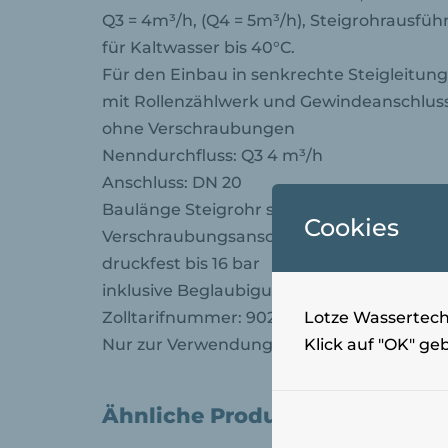
Q3 = 4m³/h, (Q4 = 5m³/h), Steigrohrausfüh
für Kaltwasser bis 40°C.
Für den Einbau in senkrechte Steigleitung
mit Rollenzählwerk und Gewindeanschlus
ohne Verschraubungen
Nenndurchfluss: Q3 4 m³/h
Anschluss: DN 20
Baulänge Steigrohr senkrecht: 105 mm
Cookies
Verschraubungsanschluss: 1 Zoll
druckfest bis 16 bar
inklusive Beglaubigungsgebühr (geeicht, 6
Lotze Wassertechn
Zolltarifnummer: 90282000 – Ursprungsla
Klick auf "OK" ge
Nur zur Verwendung mit eisen- und manga
Ähnliche Produkte