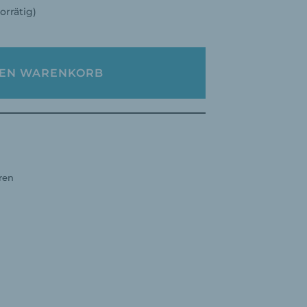
orrätig)
DEN WARENKORB
ren