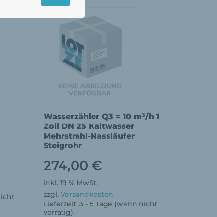
Wasserzähler Q3 = 10 m³/h 1
Zoll DN 25 Kaltwasser
Mehrstrahl-Nassläufer
Steigrohr
274,00
€
inkl. 19 % MwSt.
zzgl.
Versandkosten
nicht
Lieferzeit:
3 - 5 Tage (wenn nicht
vorrätig)