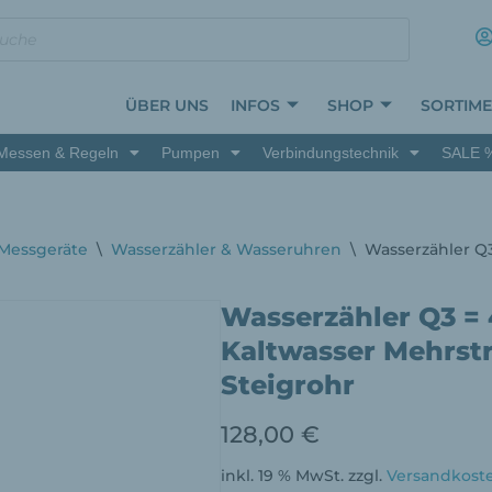
ÜBER UNS
INFOS
SHOP
SORTIM
Messen & Regeln
Pumpen
Verbindungstechnik
SALE 
 Messgeräte
\
Wasserzähler & Wasseruhren
\
Wasserzähler Q3
Wasserzähler Q3 = 
Kaltwasser Mehrstr
Steigrohr
128,00
€
inkl. 19 % MwSt.
zzgl.
Versandkost