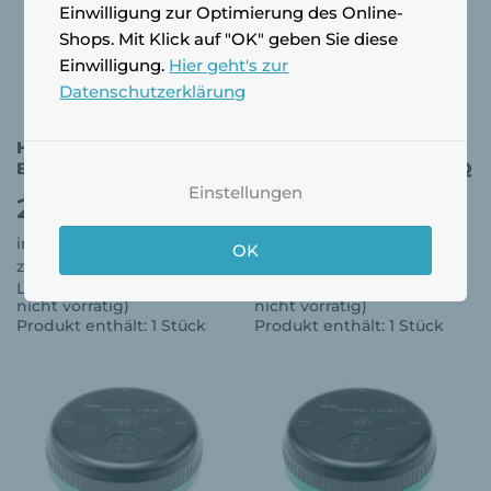
Einwilligung zur Optimierung des Online-
Shops. Mit Klick auf "OK" geben Sie diese
Einwilligung.
Hier geht's zur
Datenschutzerklärung
Hunter Multi-Strahl-
Hunter Multi-Strahl-
Bubbler-Düse MSBN-20F
Bubbler-Düse MSBN-25Q
Einstellungen
2,95
€
2,95
€
inkl. 19 % MwSt.
inkl. 19 % MwSt.
OK
zzgl.
Versandkosten
zzgl.
Versandkosten
Lieferzeit:
3 - 5 Tage (wenn
Lieferzeit:
3 - 5 Tage (wenn
nicht vorrätig)
nicht vorrätig)
Produkt enthält: 1
Stück
Produkt enthält: 1
Stück