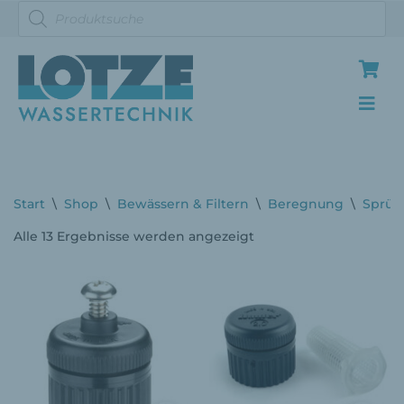
Zum
Inhalt
springen
Start
\
Shop
\
Bewässern & Filtern
\
Beregnung
\
Sprüh
Alle 13 Ergebnisse werden angezeigt