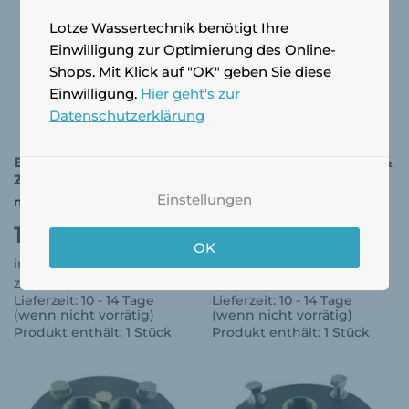
Lotze Wassertechnik benötigt Ihre
Einwilligung zur Optimierung des Online-
Shops. Mit Klick auf "OK" geben Sie diese
Einwilligung.
Hier geht's zur
Datenschutzerklärung
Brunnenkopf 125 PVC 5
Brunnenkopf 115 PVC 4½
Zoll
Zoll
Einstellungen
mit 1½ Zoll Edelstahlmuffe
mit 1½ Zoll Edelstahlmuffe
183,00
€
162,00
€
OK
inkl. 19 % MwSt.
inkl. 19 % MwSt.
zzgl.
Versandkosten
zzgl.
Versandkosten
Lieferzeit:
10 - 14 Tage
Lieferzeit:
10 - 14 Tage
(wenn nicht vorrätig)
(wenn nicht vorrätig)
Produkt enthält: 1
Stück
Produkt enthält: 1
Stück