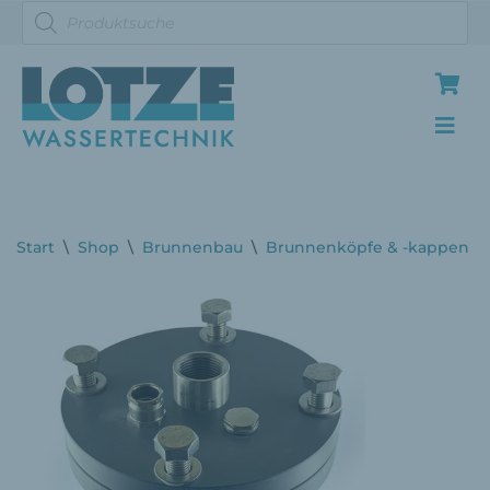
Zum
Inhalt
springen
Start
\
Shop
\
Brunnenbau
\
Brunnenköpfe & -kappen
\